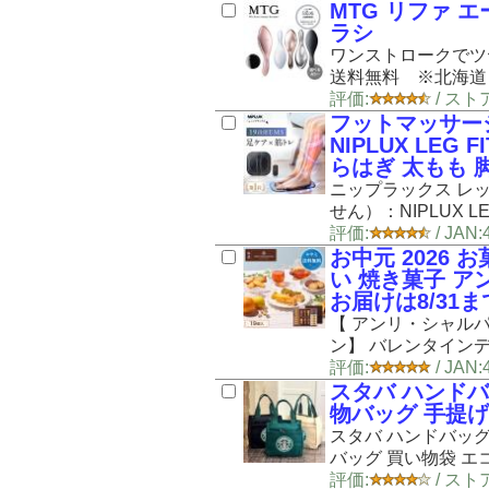
MTG リファ エー
ラシ
ワンストロークでツヤ
送料無料 ※北海道
評価:
/ スト
フットマッサージ
NIPLUX LE
らはぎ 太もも 
ニップラックス レ
せん）：NIPLUX LE
評価:
/ JAN
お中元 2026 
い 焼き菓子 ア
お届けは8/31ま
【 アンリ・シャル
ン】 バレンタインデー
評価:
/ JA
スタバ ハンドバ
物バッグ 手提げ
スタバ ハンドバッグ
バッグ 買い物袋 エ
評価:
/ ス