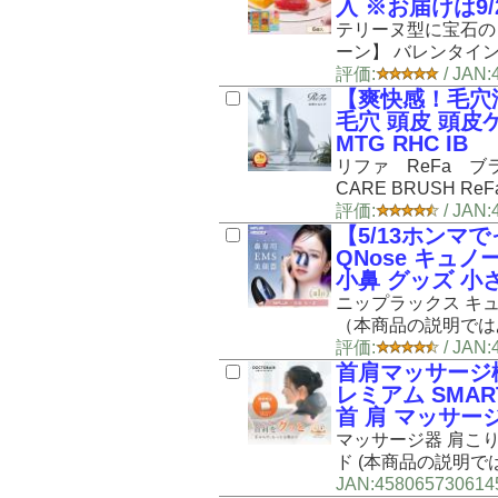
入 ※お届けは9/
テリーヌ型に宝石の
ーン】 バレンタインデ
評価:
/ JA
【爽快感！毛穴
毛穴 頭皮 頭皮ケ
MTG RHC IB
リファ ReFa ブ
CARE BRUSH ReFa
評価:
/ JAN
【5/13ホンマで
QNose キュ
小鼻 グッズ 小
ニップラックス キ
（本商品の説明ではあ
評価:
/ JAN
首肩マッサージ
レミアム SMAR
首 肩 マッサー
マッサージ器 肩こり
ド (本商品の説明ではあ
JAN:458065730