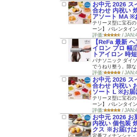
お中元 2026 
合わせ 内祝い 
アソート MA ※
テリーヌ型に宝石の
ーン】 バレンタインデ
評価:
/ JA
【ReFa 最新
イロン プロ 幅
トアイロン 時短
パナソニック ダイソ
でうねり整う。隙なく
評価:
/ JAN
お中元 2026 
合わせ 内祝い 
ソート L ※お届
テリーヌ型に宝石の
ーン】 バレンタインデ
評価:
/ JA
お中元 2026
内祝い 個包装 
クス ※お届けは8
定番フィナンシェ・