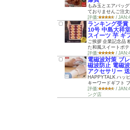
もみ玉とエアバッグ
ておりませんご注文
評価:
/ JA
ランキング受賞！
10号 中島大祥堂
スイーツ 芋 ギ
ご挨拶 企業記念品
た和風スイートポテ
評価:
/ JAN
電磁波対策 ブレス
磁波防止 電磁波
アクセサリー 
HAPPYTALK 
キーワードギフト プ
評価:
/ JAN
ング店