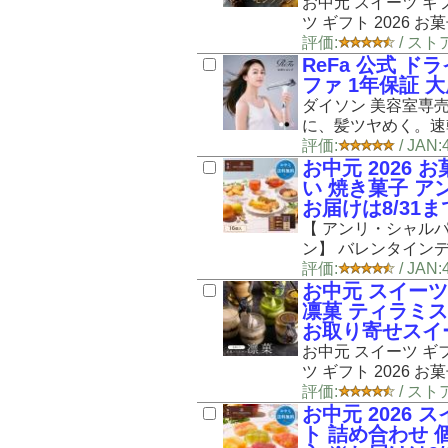
お中元 スイーツ ギ
ツ ギフト 2026 お菓
評価:
/ ストア
ReFa 公式 ド
ファ 1年保証 大
ダイソン 美容室専売
に、髪ツヤめく。速乾
評価:
/ JAN
お中元 2026 
い 焼き菓子 ア
お届けは8/31ま
【 アンリ・シャル
ン】 バレンタインデー
評価:
/ JA
お中元 スイーツ
凛菓 ティラミス
お取り寄せスイ
お中元 スイーツ ギフ
ツ ギフト 2026 お菓
評価:
/ ストア
お中元 2026 
ト 詰め合わせ 