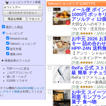
ショッピングサイト検索
Yahoo!ショッピング
(1307777)
メール便 ポイン
全てのカテゴリから
1000円 ポッ
アソルティ 12個
大切な人へのギフト
選択した商品
ついて※・注文日か
評価:
/ JA
ショッピング
お中元 2026 
Amazon.co.jp
キー 詰め合わせ
Yahoo!ショッピング
HPP-24N 送料
楽天市場
【 アンリ・シャルパ
価格.com
バレンタインデー ホワ
検索結果のフィルタ
評価:
/ JA
ReFa 公式 
TOPページに戻る
級 簡単 ナチュ
このアプリについて
使い方・ヘルプ
ReFa リファ りふぁ 
©2009 ソフタマ
イロン ブロー新商品 新
評価:
/ JAN
※フル機能の
JavaScript版ショッピ
お中元 スイーツ
ングサイト検索
を利用してくださ
い。
和栗 モンブラン
菓子 食べ物