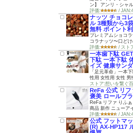
ン】 アンリ・シャル
評価:
/ JA
ナッツ チョコ
ル 3種類から3
無料 ポイント
プレミアムショコラ
コラナッツ〜口どけ
評価:
/ ス
一本歯下駄 GET
下駄 一本下駄 
イズ 健康サンダ
「足元革命」一本下駄
性用 女性用 女性 男性
ストア:想いを繋ぐ百貨
ReFa 公式 
褒美 ロールブラ
ReFa リファ りふぁ 
商品 新作 ニューアイテ
評価:
/ JAN
公式 フットマッ
(R) AX-HP
爆買